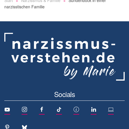
Start
Narzissmus & Familie
Sündenbock in einer
narzisstischen Familie
Socials