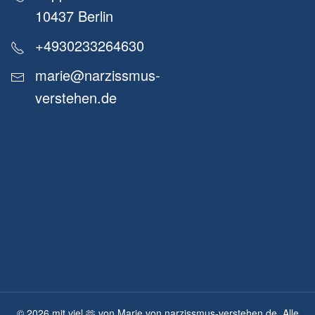
10437 Berlin
+4930233264630
marie@narzissmus-
verstehen.de
©
2026
mit viel 🫶 von Marie von narzissmus-verstehen.de. Alle