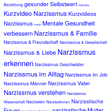
gesunder Selbstwert
Beziehung
Interview
Kurzvideo Narzissmus
Kurzvideos
Mentale Gesundheit
Narzissmus
marie
Narzissmus & Familie
verbessern
Narzissmus & Freundschaft
Narzissmus & Gesellschaft
Narzissmus
Narzissmus & Liebe
erkennen
Narzissmus Geschwister
Narzissmus im Alltag
Narzissmus im Job
Narzissmus Vater
Narzissmus Männer
Narzissmus verstehen
Narzissmus
Narzisstische
Narzissten
Narzisstinnen
Wissenschaft
narzisstische Mutter
Frauen