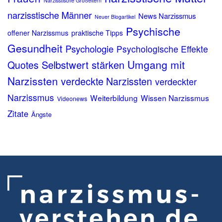
Narzisstische Großeltern
narzisstische Männer
News Narzissmus
Neuer Blogartikel
Psychische
offener Narzissmus
praktische Tipps
Gesundheit
Psychologie
Psychologische Effekte
Umgang mit
Quotes
Selbstwert stärken
Narzissten
verdeckte Narzissten
verdeckter
Narzissmus
Weiterbildung
Wissen Narzissmus
Videonews
Zitate
Ängste