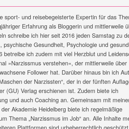
ine sport- und reisebegeisterte Expertin für das Th
jähriger Erfahrung als Bloggerin und mittlerweile ü
ln schreibe ich hier seit 2016 jeden Samstag zu d
 psychische Gesundheit, Psychologie und gesund
6 betreibe ich zudem mit viel Herzblut und Leidens
l »Narzissmus verstehen«, der mittlerweile über
wachsene Follower hat. Darüber hinaus bin ich Aut
Maschen der Narzissten“, der in der fünften Auflag
r (GU) Verlag erschienen ist. Zudem biete ich
atung und auch Coaching an. Gemeinsam mit mein
 der Akademie Heidelberg biete ich regelmäßige
m Thema „Narzissmus im Job“ an. Alle Inhalte m
teren Plattformen sind urheberrechtlich geschützt