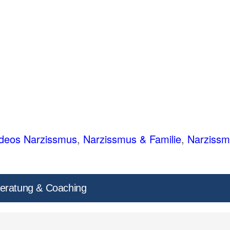
ideos Narzissmus
,
Narzissmus & Familie
,
Narziss
eratung & Coaching