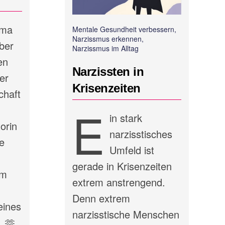
ema
Mentale Gesundheit verbessern,
Narzissmus erkennen,
ber
Narzissmus im Alltag
en
Narzissten in
er
Krisenzeiten
chaft
E
in stark
orin
narzisstisches
e
Umfeld ist
gerade in Krisenzeiten
em
extrem anstrengend.
Denn extrem
eines
narzisstische Menschen
. 🫶