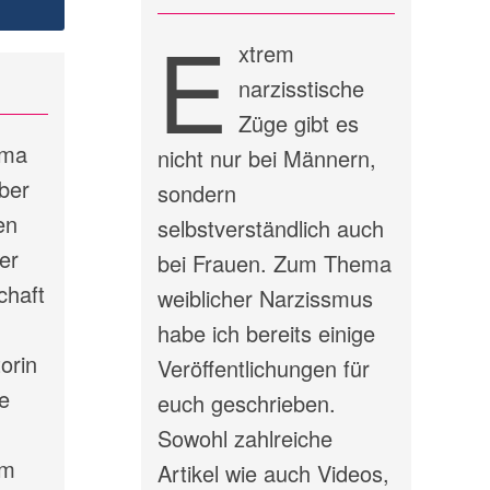
E
xtrem
narzisstische
Züge gibt es
ema
nicht nur bei Männern,
ber
sondern
en
selbstverständlich auch
er
bei Frauen. Zum Thema
chaft
weiblicher Narzissmus
habe ich bereits einige
orin
Veröffentlichungen für
e
euch geschrieben.
Sowohl zahlreiche
em
Artikel wie auch Videos,