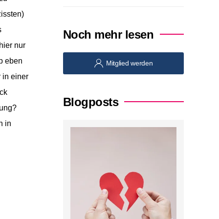
issten)
s
Noch mehr lesen
ier nur
lb eben
Mitglied werden
 in einer
ck
Blogposts
hung?
h in