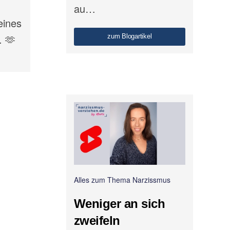
au…
eines
. 🫶
zum Blogartikel
Alles zum Thema Narzissmus
Weniger an sich
zweifeln