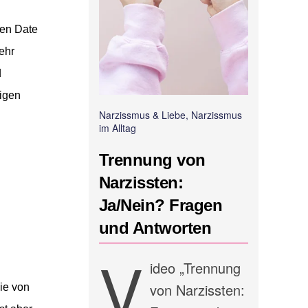
ten Date
ehr
d
digen
Narzissmus & Liebe, Narzissmus
im Alltag
Trennung von
Narzissten:
Ja/Nein? Fragen
und Antworten
V
ideo „Trennung
von Narzissten:
ie von