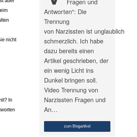
Fragen und
st aber
Antworten“: Die
beim
Trennung
alten
von Narzissten ist unglaublich
schmerzlich. Ich habe
ie nicht
dazu bereits einen
Artikel geschrieben, der
ein wenig Licht ins
Dunkel bringen soll.
Video Trennung von
Narzissten Fragen und
it? In
An…
ntworten
zum Blogartikel