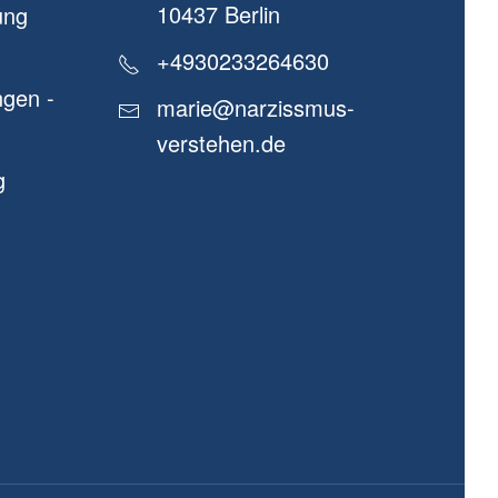
10437 Berlin
ung
+4930233264630
gen -
marie@narzissmus-
verstehen.de
g