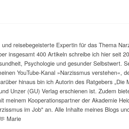
t- und reisebegeisterte Expertin für das Thema Nar
über insgesamt 400 Artikeln schreibe ich hier sei
ndheit, Psychologie und gesunder Selbstwert. Sei
meinen YouTube-Kanal »Narzissmus verstehen«, der
rüber hinaus bin ich Autorin des Ratgebers „Die M
und Unzer (GU) Verlag erschienen ist. Zudem biete
 meinem Kooperationspartner der Akademie Heide
ssmus im Job" an. Alle Inhalte meines Blogs und
 🫶 Marie