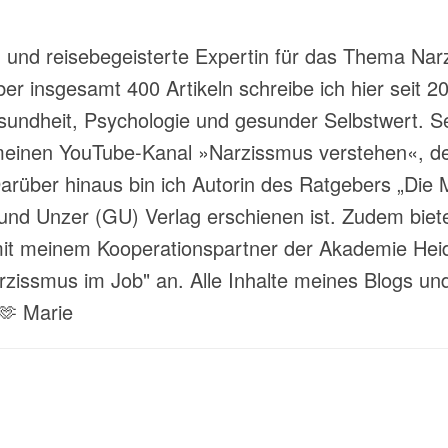
t- und reisebegeisterte Expertin für das Thema Nar
über insgesamt 400 Artikeln schreibe ich hier sei
ndheit, Psychologie und gesunder Selbstwert. Sei
meinen YouTube-Kanal »Narzissmus verstehen«, der
rüber hinaus bin ich Autorin des Ratgebers „Die M
und Unzer (GU) Verlag erschienen ist. Zudem biete
 meinem Kooperationspartner der Akademie Heide
ssmus im Job" an. Alle Inhalte meines Blogs und
 🫶 Marie