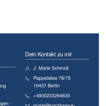
Dein Kontakt zu mir
J. Marie Schmoll
Pappelallee 78/79
10437 Berlin
ung
+4930233264630
gen -
marie@narzissmus-