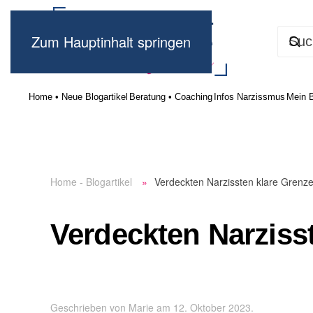
Zum Hauptinhalt springen
Home • Neue Blogartikel
Beratung • Coaching
Infos Narzissmus
Mein 
Home - Blogartikel
Verdeckten Narzissten klare Grenz
Verdeckten Narziss
Geschrieben von
Marie
am
12. Oktober 2023
.