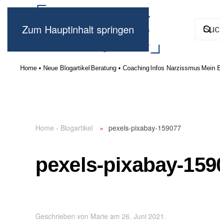
Zum Hauptinhalt springen
Home • Neue Blogartikel
Beratung • Coaching
Infos Narzissmus
Mein 
Home - Blogartikel
pexels-pixabay-159077
pexels-pixabay-159
Geschrieben von
Marie
am
26. Juni 2021
.