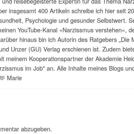
t- und reisebegeisterte Expertin für das Thema Nar
über insgesamt 400 Artikeln schreibe ich hier sei
ndheit, Psychologie und gesunder Selbstwert. Sei
meinen YouTube-Kanal »Narzissmus verstehen«, der
rüber hinaus bin ich Autorin des Ratgebers „Die M
und Unzer (GU) Verlag erschienen ist. Zudem biete
 meinem Kooperationspartner der Akademie Heide
ssmus im Job" an. Alle Inhalte meines Blogs und
 🫶 Marie
mmentar abzugeben.