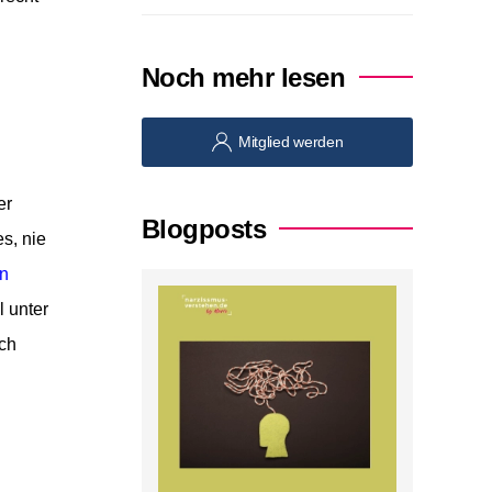
Noch mehr lesen
Mitglied werden
er
Blogposts
s, nie
en
l unter
ch