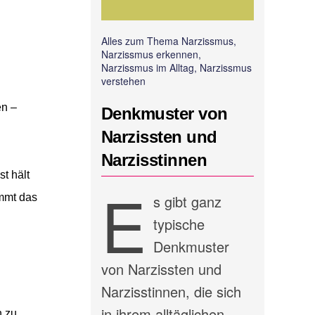
Alles zum Thema Narzissmus,
Narzissmus erkennen,
Narzissmus im Alltag, Narzissmus
verstehen
en –
Denkmuster von
Narzissten und
Narzisstinnen
ist
hält
E
ommt das
s gibt ganz
typische
Denkmuster
von Narzissten und
Narzisstinnen, die sich
in ihrem alltäglichen
 zu