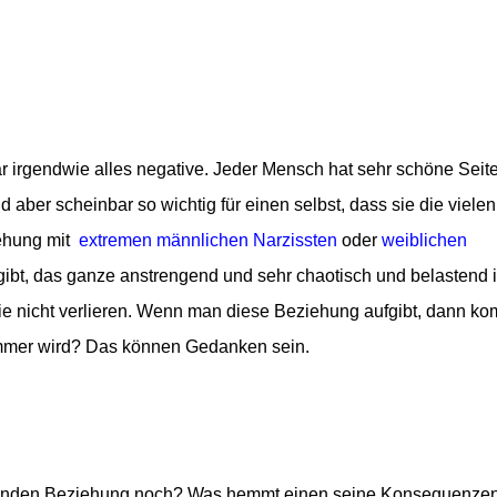
„
ar irgendwie alles negative. Jeder Mensch hat sehr schöne Seit
nd aber scheinbar so wichtig für einen selbst, dass sie die vielen
iehung mit
extremen männlichen Narzissten
oder
weiblichen
ibt, das ganze anstrengend und sehr chaotisch und belastend 
e nicht verlieren. Wenn man diese Beziehung aufgibt, dann k
limmer wird? Das können Gedanken sein.
sunden Beziehung noch?
Was hemmt einen seine Konsequenzen