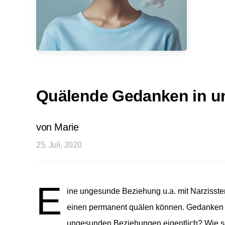
Quälende Gedanken in u
von Marie
25. Juli, 2020
E
ine ungesunde Beziehung u.a. mit Narzisste
einen permanent quälen können. Gedanken
ungesunden Beziehungen eigentlich? Wie se