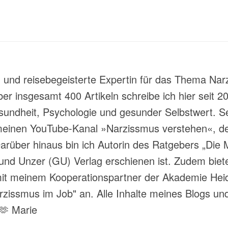
t- und reisebegeisterte Expertin für das Thema Nar
über insgesamt 400 Artikeln schreibe ich hier sei
ndheit, Psychologie und gesunder Selbstwert. Sei
meinen YouTube-Kanal »Narzissmus verstehen«, der
rüber hinaus bin ich Autorin des Ratgebers „Die M
und Unzer (GU) Verlag erschienen ist. Zudem biete
 meinem Kooperationspartner der Akademie Heide
ssmus im Job" an. Alle Inhalte meines Blogs und
 🫶 Marie