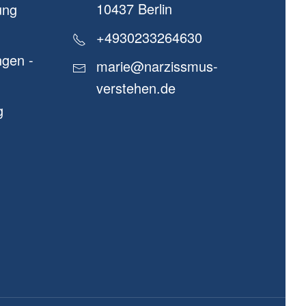
10437 Berlin
ung
+4930233264630
gen -
marie@narzissmus-
verstehen.de
g