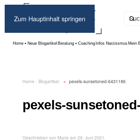
Zum Hauptinhalt springen
Home • Neue Blogartikel
Beratung • Coaching
Infos Narzissmus
Mein 
Home - Blogartikel
pexels-sunsetoned-6431186
pexels-sunsetoned
Geschrieben von
Marie
am
29. Juni 2021
.