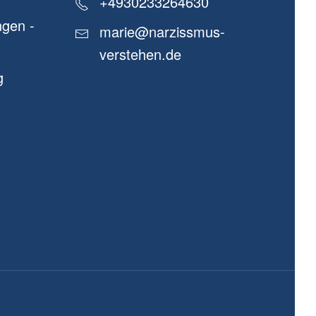
+4930233264630
gen -
marie@narzissmus-
verstehen.de
g