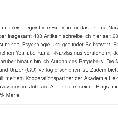
t- und reisebegeisterte Expertin für das Thema Nar
über insgesamt 400 Artikeln schreibe ich hier sei
ndheit, Psychologie und gesunder Selbstwert. Sei
meinen YouTube-Kanal »Narzissmus verstehen«, der
rüber hinaus bin ich Autorin des Ratgebers „Die M
und Unzer (GU) Verlag erschienen ist. Zudem biete
 meinem Kooperationspartner der Akademie Heide
ssmus im Job" an. Alle Inhalte meines Blogs und
 🫶 Marie