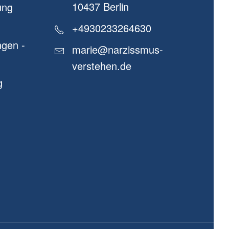
10437 Berlin
ung
+4930233264630
gen -
marie@narzissmus-
verstehen.de
g