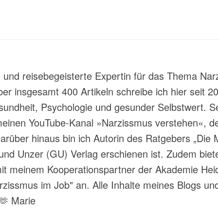
t- und reisebegeisterte Expertin für das Thema Nar
über insgesamt 400 Artikeln schreibe ich hier sei
ndheit, Psychologie und gesunder Selbstwert. Sei
meinen YouTube-Kanal »Narzissmus verstehen«, der
rüber hinaus bin ich Autorin des Ratgebers „Die M
und Unzer (GU) Verlag erschienen ist. Zudem biete
 meinem Kooperationspartner der Akademie Heide
ssmus im Job" an. Alle Inhalte meines Blogs und
 🫶 Marie