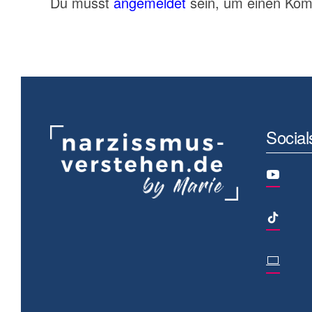
Du musst
angemeldet
sein, um einen Ko
Social