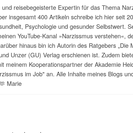
t- und reisebegeisterte Expertin für das Thema Nar
über insgesamt 400 Artikeln schreibe ich hier sei
ndheit, Psychologie und gesunder Selbstwert. Sei
meinen YouTube-Kanal »Narzissmus verstehen«, der
rüber hinaus bin ich Autorin des Ratgebers „Die M
und Unzer (GU) Verlag erschienen ist. Zudem biete
 meinem Kooperationspartner der Akademie Heide
ssmus im Job" an. Alle Inhalte meines Blogs und
 🫶 Marie