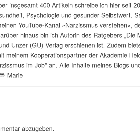
über insgesamt 400 Artikeln schreibe ich hier sei
ndheit, Psychologie und gesunder Selbstwert. Sei
meinen YouTube-Kanal »Narzissmus verstehen«, der
rüber hinaus bin ich Autorin des Ratgebers „Die M
und Unzer (GU) Verlag erschienen ist. Zudem biete
 meinem Kooperationspartner der Akademie Heide
ssmus im Job" an. Alle Inhalte meines Blogs und
 🫶 Marie
mmentar abzugeben.