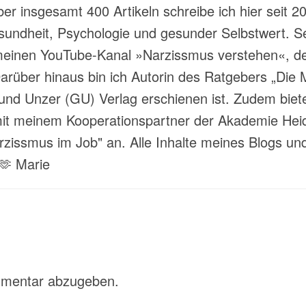
über insgesamt 400 Artikeln schreibe ich hier sei
ndheit, Psychologie und gesunder Selbstwert. Sei
meinen YouTube-Kanal »Narzissmus verstehen«, der
rüber hinaus bin ich Autorin des Ratgebers „Die M
und Unzer (GU) Verlag erschienen ist. Zudem biete
 meinem Kooperationspartner der Akademie Heide
ssmus im Job" an. Alle Inhalte meines Blogs und
 🫶 Marie
mmentar abzugeben.